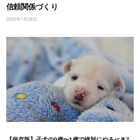
信頼関係づくり
2025年7月26日
b
y
P
E
T
R
I
P
【保存版】子犬の0歳〜1歳で絶対にやるべき7