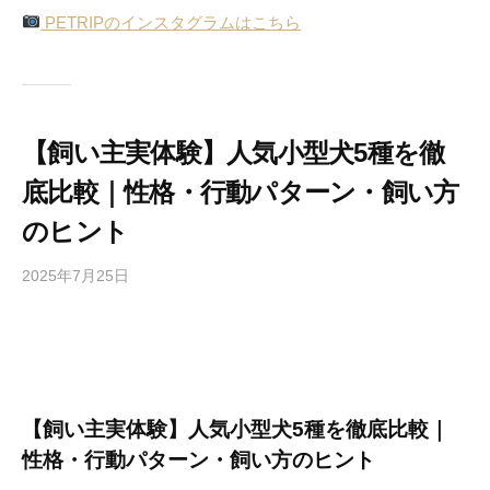
PETRIPのインスタグラムはこちら
【飼い主実体験】人気小型犬5種を徹
底比較｜性格・行動パターン・飼い方
のヒント
2025年7月25日
b
y
P
E
T
R
【飼い主実体験】人気小型犬5種を徹底比較｜
I
性格・行動パターン・飼い方のヒント
P