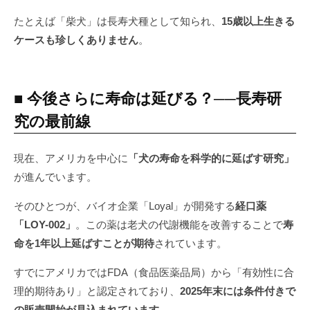
たとえば「柴犬」は長寿犬種として知られ、
15歳以上生きる
ケースも珍しくありません
。
■ 今後さらに寿命は延びる？──長寿研
究の最前線
現在、アメリカを中心に
「犬の寿命を科学的に延ばす研究」
が進んでいます。
そのひとつが、バイオ企業「Loyal」が開発する
経口薬
「LOY-002」
。この薬は老犬の代謝機能を改善することで
寿
命を1年以上延ばすことが期待
されています。
すでにアメリカではFDA（食品医薬品局）から「有効性に合
理的期待あり」と認定されており、
2025年末には条件付きで
の販売開始が見込まれています
。