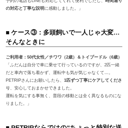
予約の電話もLINEも対応してくれて便利でしたし、
時間通り
の対応と丁寧な説明
に感動しました。」
■ ケース③：多頭飼いで一人じゃ大変…
そんなときに
ご利用者：50代女性／チワワ（2歳）＆トイプードル（6歳）
「ふだんは自分で車に乗せて行っているのですが、2匹一緒
だと車内で落ち着かず、運転中も気が気じゃなくて…。
PETRIPさんにお願いしたら、
1匹ずつ丁寧にケアしてくださ
り
、安心しておまかせできました。
運転を気にする事無く、普段の移動とは全く異なるものにな
りました。」
■ PETRIPならではの“ちょっと特別な送