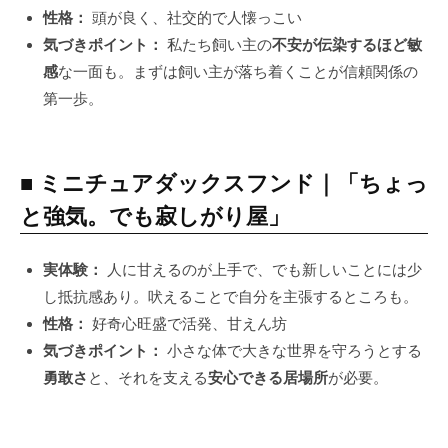
性格：
頭が良く、社交的で人懐っこい
気づきポイント：
私たち飼い主の
不安が伝染するほど敏
感
な一面も。まずは飼い主が落ち着くことが信頼関係の
第一歩。
■ ミニチュアダックスフンド｜「ちょっ
と強気。でも寂しがり屋」
実体験：
人に甘えるのが上手で、でも新しいことには少
し抵抗感あり。吠えることで自分を主張するところも。
性格：
好奇心旺盛で活発、甘えん坊
気づきポイント：
小さな体で大きな世界を守ろうとする
勇敢さ
と、それを支える
安心できる居場所
が必要。