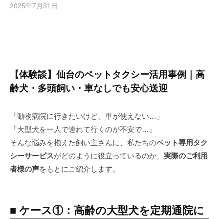
2025年7月31日
b
y
P
E
T
R
【体験談】仙台のペットタクシー活用事例｜高
I
齢犬・多頭飼い・車なしでも安心送迎
P
「動物病院に行きたいけど、車が使えない…」
「大型犬を一人で連れて行くのが不安で…」
そんな悩みを抱えた飼い主さんに、私たちの
ペット専用タク
シーサービス
がどのように役立っているのか、
実際のご利用
者様の声
をもとにご紹介します。
■ ケース①：高齢の大型犬を定期通院に