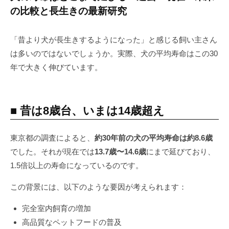
の比較と長生きの最新研究
P
「昔より犬が長生きするようになった」と感じる飼い主さん
は多いのではないでしょうか。実際、犬の平均寿命はこの30
年で大きく伸びています。
■ 昔は8歳台、いまは14歳超え
東京都の調査によると、
約30年前の犬の平均寿命は約8.6歳
でした。それが現在では
13.7歳〜14.6歳
にまで延びており、
1.5倍以上の寿命になっているのです。
この背景には、以下のような要因が考えられます：
完全室内飼育の増加
高品質なペットフードの普及