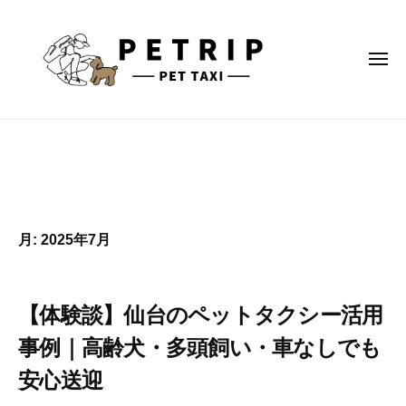
コ
ン
テ
メ
ニ
ン
ュ
ー
ツ
P
へ
E
ス
T
キ
R
ッ
I
プ
月:
2025年7月
P
【体験談】仙台のペットタクシー活用
事例｜高齢犬・多頭飼い・車なしでも
安心送迎