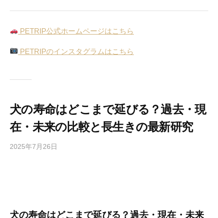
PETRIP公式ホームページはこちら
PETRIPのインスタグラムはこちら
犬の寿命はどこまで延びる？過去・現
在・未来の比較と長生きの最新研究
2025年7月26日
b
y
P
E
T
R
犬の寿命はどこまで延びる？過去・現在・未来
I